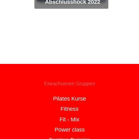
Abschlusshock 2022
Erwachsenen Gruppen
Pilates Kurse
Fitness
Fit - Mix
Power class